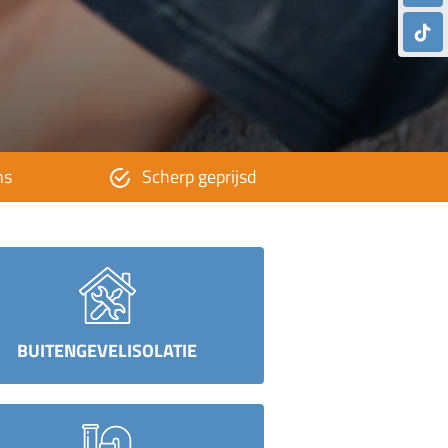
ns
Scherp geprijsd
De hoog
BUITENGEVELISOLATIE