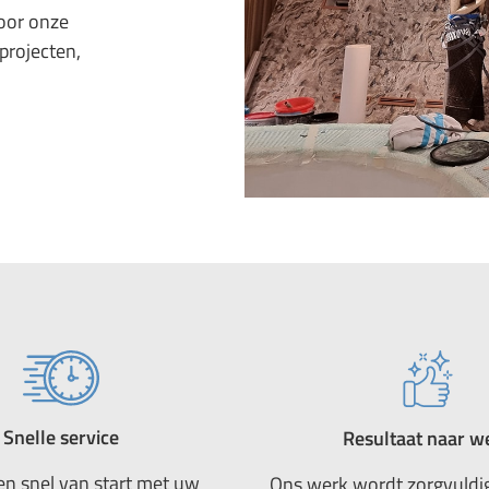
Door onze
projecten,
.
Snelle service
Resultaat naar w
en snel van start met uw
Ons werk wordt zorgvuldi