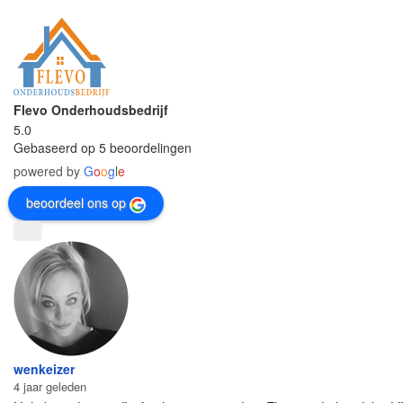
Flevo Onderhoudsbedrijf
5.0
Gebaseerd op 5 beoordelingen
powered by
G
o
o
g
l
e
beoordeel ons op
wenkeizer
4 jaar geleden