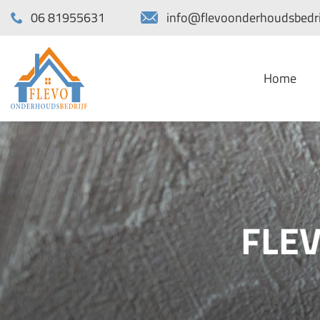
06 81955631
info@flevoonderhoudsbedrij
Home
FLE