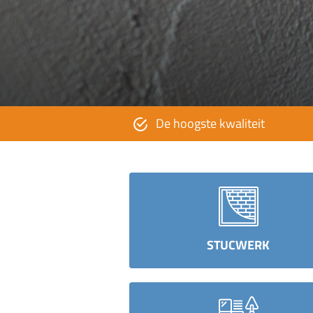
herp geprijsd
De hoogste kwaliteit
STUCWERK