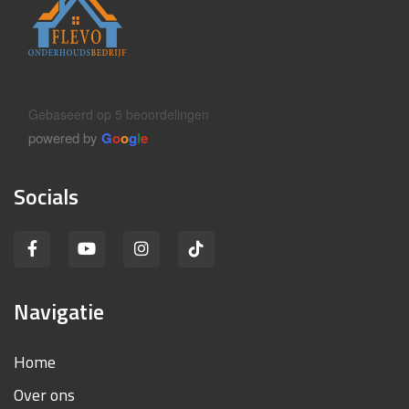
Flevo Onderhoudsbedrijf
5.0
Gebaseerd op 5 beoordelingen
powered by
G
o
o
g
l
e
Socials
Navigatie
Home
Over ons